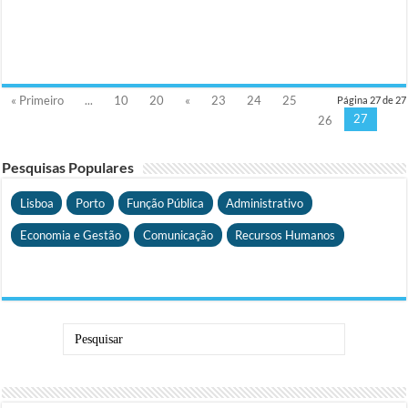
« Primeiro
...
10
20
«
23
24
25
Página 27 de 27
27
26
Pesquisas Populares
Lisboa
Porto
Função Pública
Administrativo
Economia e Gestão
Comunicação
Recursos Humanos