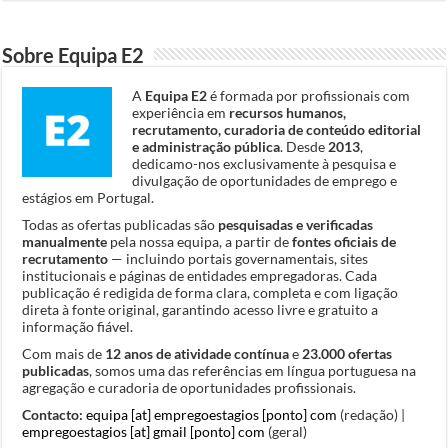
Sobre Equipa E2
A
Equipa E2
é formada por profissionais com
experiência em
recursos humanos,
recrutamento, curadoria de conteúdo editorial
e administração pública
. Desde
2013
,
dedicamo-nos exclusivamente à pesquisa e
divulgação de oportunidades de emprego e
estágios em Portugal.
Todas as ofertas publicadas são
pesquisadas e verificadas
manualmente
pela nossa equipa, a partir de
fontes oficiais de
recrutamento
— incluindo portais governamentais, sites
institucionais e páginas de entidades empregadoras. Cada
publicação é redigida de forma clara, completa e com ligação
direta à fonte original, garantindo acesso livre e gratuito a
informação fiável.
Com mais de
12 anos de atividade contínua
e
23.000 ofertas
publicadas
, somos uma das referências em língua portuguesa na
agregação e curadoria de oportunidades profissionais.
Contacto:
equipa [at] empregoestagios [ponto] com
(redação) |
empregoestagios [at] gmail [ponto] com
(geral)