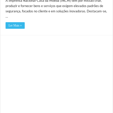
A Imprensa Nacional-Casa da Moeda (INCM) tem por missão criar,
produzir e fornecer bens e serviços que exigem elevados padrões de
segurança, focados no cliente e em soluções inovadoras. Destacam-se,
…
Ler Mais »