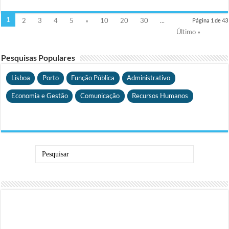
1
2
3
4
5
»
10
20
30
...
Página 1 de 43
Último »
Pesquisas Populares
Lisboa
Porto
Função Pública
Administrativo
Economia e Gestão
Comunicação
Recursos Humanos