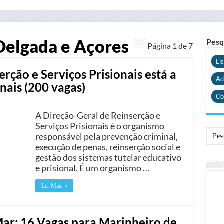
Delgada e Açores
Pesq
Página 1 de
7
Li
rção e Serviços Prisionais está a
Ad
nais (200 vagas)
Co
A Direção-Geral de Reinserção e
Serviços Prisionais é o organismo
responsável pela prevenção criminal,
execução de penas, reinserção social e
gestão dos sistemas tutelar educativo
e prisional. É um organismo …
Ler Mais »
Mar: 16 Vagas para Marinheiro de