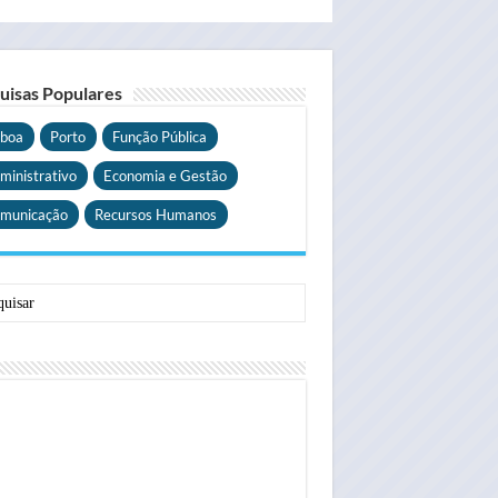
uisas Populares
sboa
Porto
Função Pública
ministrativo
Economia e Gestão
municação
Recursos Humanos