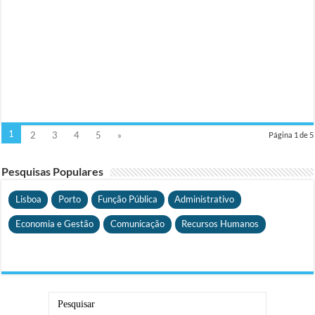
1
2
3
4
5
»
Página 1 de 5
Pesquisas Populares
Lisboa
Porto
Função Pública
Administrativo
Economia e Gestão
Comunicação
Recursos Humanos