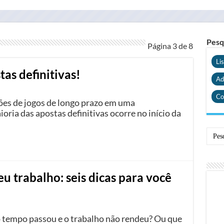
Pesq
Página 3 de
8
Li
as definitivas!
Ad
Co
sões de jogos de longo prazo em uma
ioria das apostas definitivas ocorre no início da
eu trabalho: seis dicas para você
o tempo passou e o trabalho não rendeu? Ou que