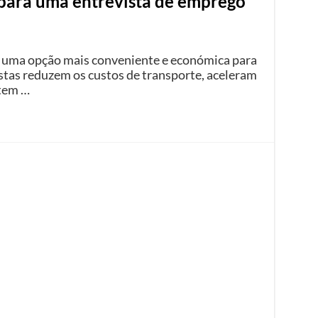
 para uma entrevista de emprego
é uma opção mais conveniente e económica para
stas reduzem os custos de transporte, aceleram
item …