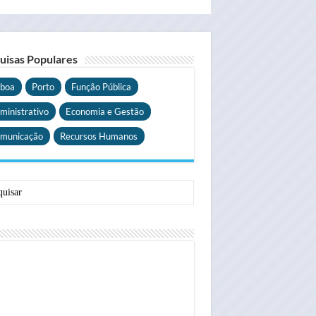
uisas Populares
sboa
Porto
Função Pública
ministrativo
Economia e Gestão
municação
Recursos Humanos