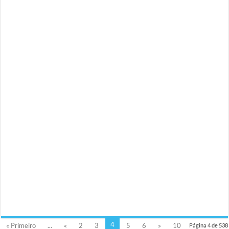
4
« Primeiro
...
«
2
3
5
6
»
10
Página 4 de 538